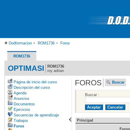
Dodformacion
>
ROM1736
>
Foros
ROM1736
OPTIMASI
ROM1736
roy adrian
FOROS
Página de inicio del curso
Buscar
Descripción del curso
Agenda
Buscar :
Anuncios
Documentos
Ejercicios
Secuencias de aprendizaje
Principal
Trabajos
Foros
Foros